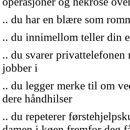
operasjoner og nekrose over
.. du har en blære som romm
.. du innimellom teller din 
.. du svarer privattelefonen
jobber i
.. du legger merke til om 
dere håndhilser
.. du repeterer førstehjelp
damen i køen fremfor deg få